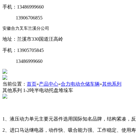
手机：13486999660
13906706855
安徽合力叉车兰溪分公司
地址：兰溪市330国道汪高岭
手机：13905705845
13486999660
当前位置：
首页
»
产品中心
»
合力电动仓储车辆
»
其他系列
其他系列 1-2吨半电动托盘堆垛车
1、液压动力单元主要元器件选用国际知名品牌，结构紧凑，
2、进口马达继电器，动作快、吸合能力强、工作稳定、使用