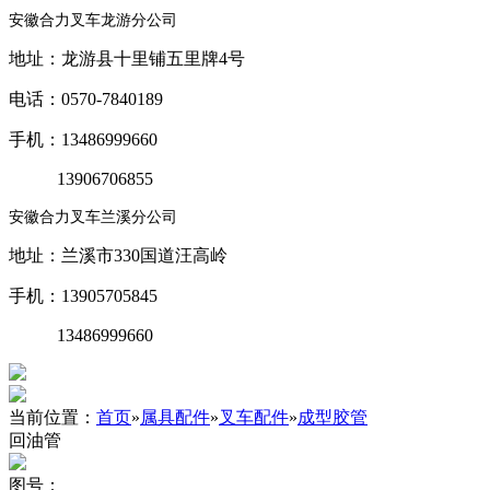
安徽合力叉车龙游分公司
地址：龙游县十里铺五里牌4号
电话：0570-7840189
手机：13486999660
13906706855
安徽合力叉车兰溪分公司
地址：兰溪市330国道汪高岭
手机：13905705845
13486999660
当前位置：
首页
»
属具配件
»
叉车配件
»
成型胶管
回油管
图号：