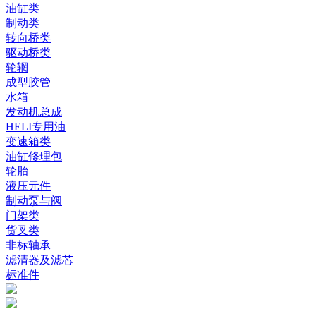
油缸类
制动类
转向桥类
驱动桥类
轮辋
成型胶管
水箱
发动机总成
HELI专用油
变速箱类
油缸修理包
轮胎
液压元件
制动泵与阀
门架类
货叉类
非标轴承
滤清器及滤芯
标准件