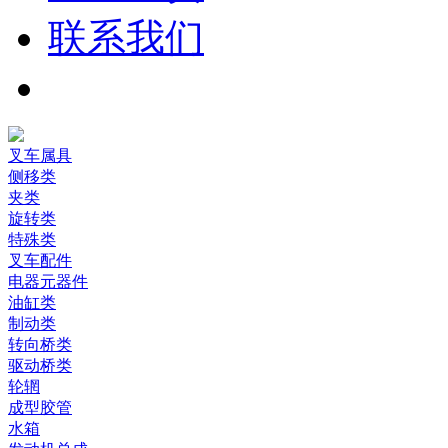
联系我们
叉车属具
侧移类
夹类
旋转类
特殊类
叉车配件
电器元器件
油缸类
制动类
转向桥类
驱动桥类
轮辋
成型胶管
水箱