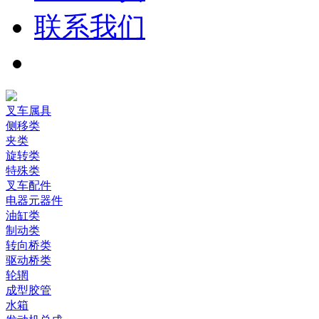
联系我们
叉车属具
侧移类
夹类
旋转类
特殊类
叉车配件
电器元器件
油缸类
制动类
转向桥类
驱动桥类
轮辋
成型胶管
水箱